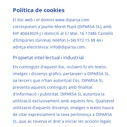
Política de cookies
El lloc web i el domini www.diparsa.com
corresponen a Jaume Moret Pujol (DIPARSA SL), amb
NIF 40443029-J i domicili al C/ Mar, 16 17486 Castelló
d'Empúries (Girona), telèfon (+34) 972 15 88 44 i
adreça electrònica: info@diparsa.com.
Propietat intel·lectual i industrial
Els continguts d'aquest lloc, incloent-hi els textos,
imatges i dissenys gràfics, pertanyen a DIPARSA SL,
oa tercers que n'han autoritzat l'ús. DIPARSA SL
presenta aquests continguts amb finalitat
d'informació i publicitat. DIPARSA SL autoritza la
utilització exclusivament amb aquests fins. Qualsevol
utilització d'aquests dissenys, imatges o textos haurà
de citar expressament la seva pertinença a DIPARSA
SL, que es reserva el dret a iniciar les accions legals