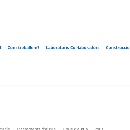
l
Com treballem?
Laboratoris Col·laboradors
Construcció
tuals
Tractaments d’aigua
Tipus d’aigua
Pous