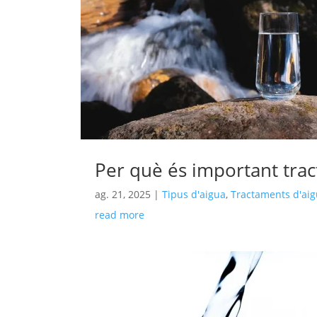
Per què és important trac
ag. 21, 2025
|
Tipus d'aigua
,
Tractaments d'ai
read more