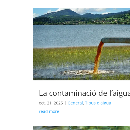
La contaminació de l’aigu
oct. 21, 2025
|
General
,
Tipus d'aigua
read more