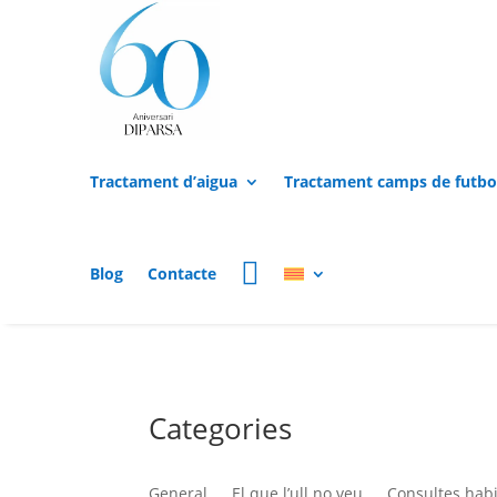
Tractament d’aigua
Tractament camps de futbo
Blog
Contacte
Categories
General
El que l’ull no veu
Consultes habi