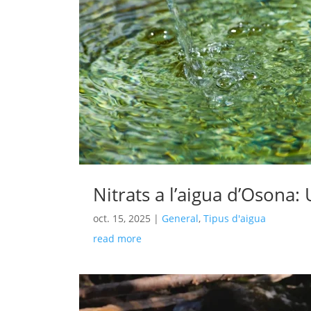
Nitrats a l’aigua d’Osona
oct. 15, 2025
|
General
,
Tipus d'aigua
read more