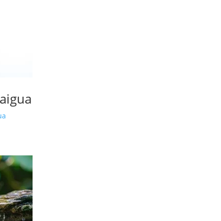
’aigua
ua