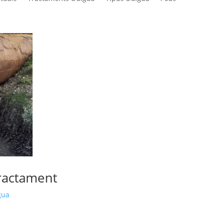
tractament
gua