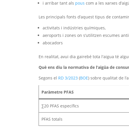
i arribar tant als
pous
com a les xarxes d’ai
Les principals fonts d’aquest tipus de contam
activitats i indústries químiques,
aeroports i zones on s’utilitzen escumes anti
abocadors
En realitat, avui dia gairebé tota l'aigua té al
Què ens diu la normativa de l’aigüa de cons
Segons el
RD 3/2023
(
BOE
) sobre qualitat de l
Paràmetre PFAS
∑20 PFAS específics
PFAS totals