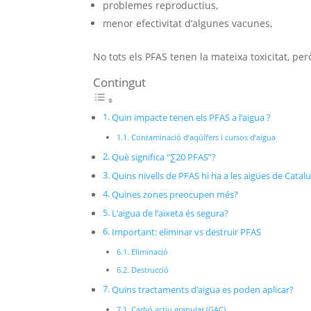
problemes reproductius,
menor efectivitat d’algunes vacunes,
No tots els PFAS tenen la mateixa toxicitat, pe
Contingut
Quin impacte tenen els PFAS a l’aigua ?
Contaminació d’aqüífers i cursos d’aigua
Què significa “∑20 PFAS”?
Quins nivells de PFAS hi ha a les aigües de Catal
Quines zones preocupen més?
L’aigua de l’aixeta és segura?
Important: eliminar vs destruir PFAS
Eliminació
Destrucció
Quins tractaments d’aigüa es poden aplicar?
Carbó actiu granular (GAC)