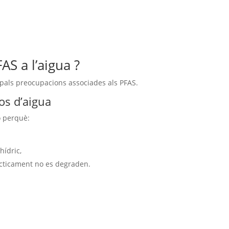
S a l’aigua ?
ipals preocupacions associades als PFAS.
os d’aigua
ó perquè:
hídric,
àcticament no es degraden.