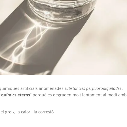
 químiques artificials anomenades
substàncies perfluoroalquilades i
“
químics eterns
” perquè es degraden molt lentament al medi amb
l greix, la calor i la corrosió