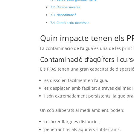
Òsmosi inversa
Nanofiltració
Carbó actiu domèstic
Quin impacte tenen els PFA
La contaminació de l’aigua és una de les princ
Contaminació d’aqüífers i curs
Els PFAS tenen una gran capacitat de dispersi
es dissolen fàcilment en l’aigua,
es desplacen amb facilitat a través del medi 
i són extremadament persistents, ja que pr
Un cop alliberats al medi ambient, poden:
recórrer llargues distàncies,
penetrar fins als aqüífers subterranis,