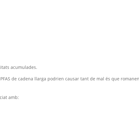
titats acumulades.
s PFAS de cadena llarga podrien causar tant de mal és que romane
ociat amb: