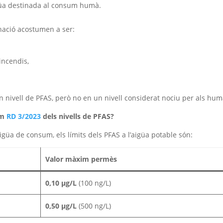
güa destinada al consum humà.
inació acostumen a ser:
incendis,
gun nivell de PFAS, però no en un nivell considerat nociu per als hu
um
RD 3/2023
dels nivells de PFAS?
’aigüa de consum, els límits dels PFAS a l’aigüa potable són:
Valor màxim permès
0,10 µg/L
(100 ng/L)
0,50 µg/L
(500 ng/L)