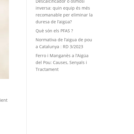
Descalcificador o osmosi
inversa: quin equip és més
recomanable per eliminar la
duresa de l’aigüa?
Què són els PFAS ?
Normativa de l’aigua de pou
a Catalunya : RD 3/2023
Ferro i Manganès a l’Aigüa
del Pou: Causes, Senyals i
Tractament
ient