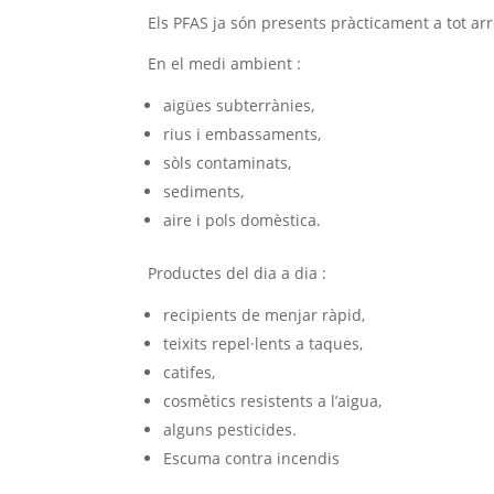
Els PFAS ja són presents pràcticament a tot arr
En el medi ambient :
aigües subterrànies,
rius i embassaments,
sòls contaminats,
sediments,
aire i pols domèstica.
Productes del dia a dia :
recipients de menjar ràpid,
teixits repel·lents a taques,
catifes,
cosmètics resistents a l’aigua,
alguns pesticides.
Escuma contra incendis