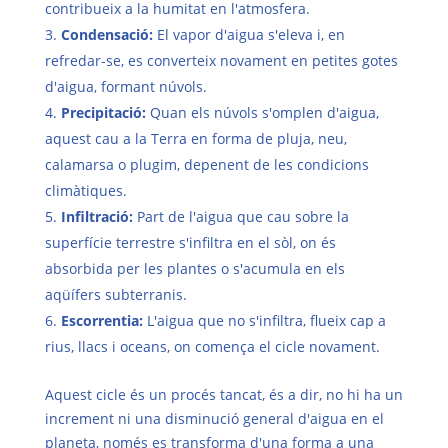
contribueix a la humitat en l'atmosfera.
Condensació:
El vapor d'aigua s'eleva i, en
refredar-se, es converteix novament en petites gotes
d'aigua, formant núvols.
Precipitació:
Quan els núvols s'omplen d'aigua,
aquest cau a la Terra en forma de pluja, neu,
calamarsa o plugim, depenent de les condicions
climàtiques.
Infiltració:
Part de l'aigua que cau sobre la
superfície terrestre s'infiltra en el sòl, on és
absorbida per les plantes o s'acumula en els
aqüífers subterranis.
Escorrentia:
L'aigua que no s'infiltra, flueix cap a
rius, llacs i oceans, on comença el cicle novament.
Aquest cicle és un procés tancat, és a dir, no hi ha un
increment ni una disminució general d'aigua en el
planeta, només es transforma d'una forma a una