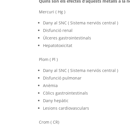
Quins són els efectes d’aquests metalls a la n
Mercuri ( Hg )
Dany al SNC ( Sistema nerviós central )
Disfunció renal
Úlceres gastrointestinals
Hepatotoxicitat
Plom ( Pl )
Dany al SNC ( Sistema nerviós central )
Disfunció pulmonar
Anèmia
Còlics gastrointestinals
Dany hepàtic
Lesions cardiovasculars
Crom ( CR)