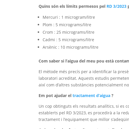
Quins són els límits permesos pel
RD 3/2023
p
Mercuri : 1 microgram/litre
Plom : 5 micrograms/litre
Crom : 25 micrograms/litre
Cadmi : 5 micrograms/litre
Arsènic : 10 micrograms/litre
Com saber si l’aigua del meu pou està conta
El mètode més precís per a identificar la presèn
laboratori acreditat. Aquests estudis permete
així com d’altres substàncies potencialment no
Em pot ajudar el
tractament d’aigua
?
Un cop obtinguts els resultats analítics, si es
establerts pel RD 3/2023, es procedirà a la red
tractament i l’equipament que millor s’adeqüin 