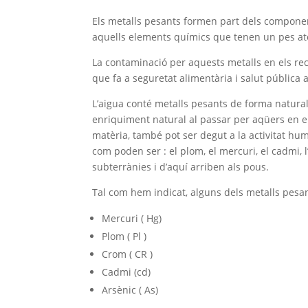
Els metalls pesants formen part dels componen
aquells elements químics que tenen un pes atò
La contaminació per aquests metalls en els re
que fa a seguretat alimentària i salut pública a 
L’aigua conté metalls pesants de forma natura
enriquiment natural al passar per aqüers en 
matèria, també pot ser degut a la activitat hu
com poden ser : el plom, el mercuri, el cadmi, l
subterrànies i d’aquí arriben als pous.
Tal com hem indicat, alguns dels metalls pesan
Mercuri ( Hg)
Plom ( Pl )
Crom ( CR )
Cadmi (cd)
Arsènic ( As)