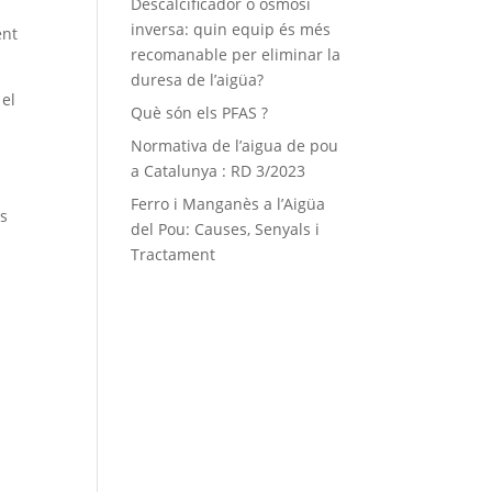
Descalcificador o osmosi
inversa: quin equip és més
ent
recomanable per eliminar la
duresa de l’aigüa?
 el
Què són els PFAS ?
Normativa de l’aigua de pou
a Catalunya : RD 3/2023
Ferro i Manganès a l’Aigüa
us
del Pou: Causes, Senyals i
Tractament