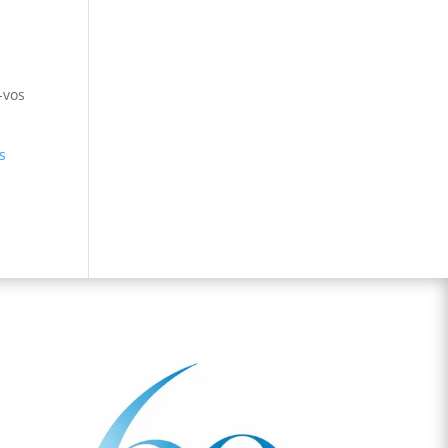
-vos
s