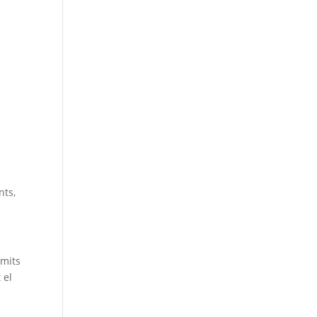
nts,
ímits
 el